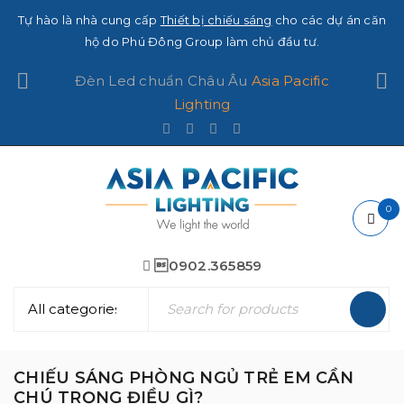
Tự hào là nhà cung cấp
Thiết bị chiếu sáng
cho các dự án căn
hộ do Phú Đông Group làm chủ đầu tư.
Đèn Led chuẩn Châu Âu
Asia Pacific
Lighting
0
0902.365859
CHIẾU SÁNG PHÒNG NGỦ TRẺ EM CẦN
CHÚ TRỌNG ĐIỀU GÌ?