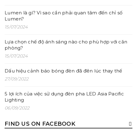
Lumen là gì? Vì sao cần phải quan tâm đến chỉ số
Lumen?
15/07/2024
Lựa chọn chế độ ánh sáng nào cho phù hợp với căn
CÁCH SỬ DỤNG ÁNH SÁNG ĐỂ BIẾN MỘT KHÔNG GIAN
phòng?
NHỎ TRỞ NÊN RỘNG HƠN
15/07/2024
25/07/2022
Dấu hiệu cảnh báo bóng đèn đã đên lúc thay thế
27/09/2022
5 lợi ích của việc sử dụng đèn pha LED Asia Pacific
Lighting
06/09/2022
FIND US ON FACEBOOK