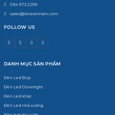
094 973.2299
ĐÈN LED TẤM PANEL: SỰ LỰA TỐI ƯU CHO KHÔNG
sales@letavietnam.com
GIAN NỘI THẤT GIA ĐÌNH
06/11/2019
FOLLOW US
DANH MỤC SẢN PHẨM
Đèn Led Búp
Đèn Led Downlight
Đèn Led khác
Đèn Led nhà xưởng
Đèn led sân vườn