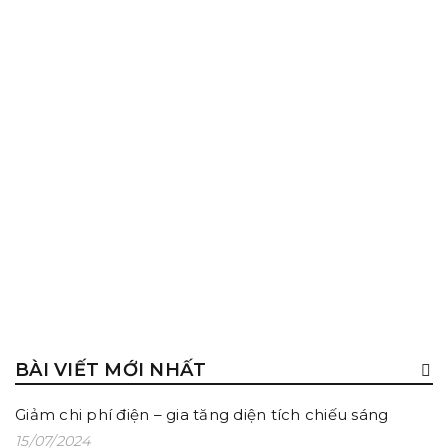
BẠN NÊN CHỌN ĐÈN LED PANEL CÔNG SUẤT BAO
NHIÊU CHO ÁNH SÁNG VĂN PHÒNG?
28/07/2022
BÀI VIẾT MỚI NHẤT
Giảm chi phí điện – gia tăng diện tích chiếu sáng
15/07/2024