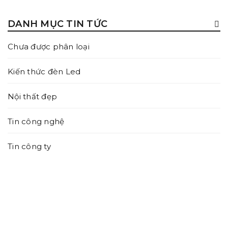
DANH MỤC TIN TỨC
Chưa được phân loại
Kiến thức đèn Led
Nội thất đẹp
CÁCH CHỌN ÁNH SÁNG PHÙ HỢP VỚI TỪNG KHÔNG
Tin công nghệ
GIAN TRONG NHÀ
23/08/2022
Tin công ty