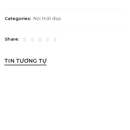
Categories:
Nội thất đẹp
Share:
TIN TƯƠNG TỰ
GIẢM CHI PHÍ ĐIỆN – GIA TĂNG DIỆN TÍCH CHIẾU SÁNG
15/07/2024