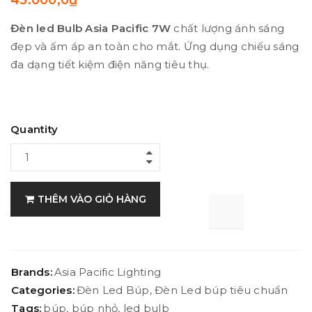
45.000,0
₫
Đèn led Bulb Asia Pacific 7W
chất lượng ánh sáng
đẹp và ấm áp an toàn cho mắt. Ứng dụng chiếu sáng
đa dạng tiết kiệm điện năng tiêu thụ.
Quantity
THÊM VÀO GIỎ HÀNG

			<i class="fa fa-retweet"></i><span class="ts-tooltip button-tooltip">Compare</span>		
Brands:
Asia Pacific Lighting
Categories:
Đèn Led Búp
,
Đèn Led búp tiêu chuẩn
Tags:
búp
,
búp nhỏ
,
led bulb