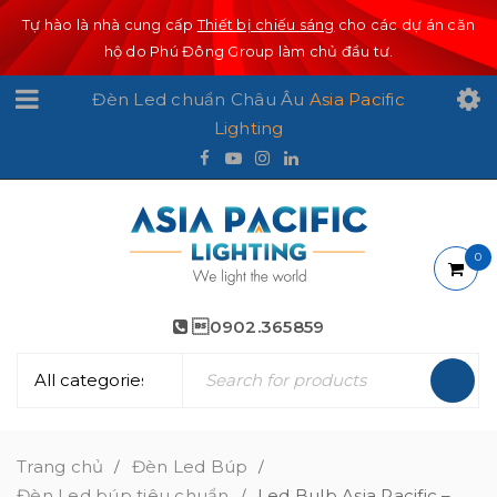
Tự hào là nhà cung cấp
Thiết bị chiếu sáng
cho các dự án căn
hộ do Phú Đông Group làm chủ đầu tư.
Đèn Led chuẩn Châu Âu
Asia Pacific
Lighting
0
0902.365859
Trang chủ
Đèn Led Búp
/
/
Đèn Led búp tiêu chuẩn
Led Bulb Asia Pacific –
/