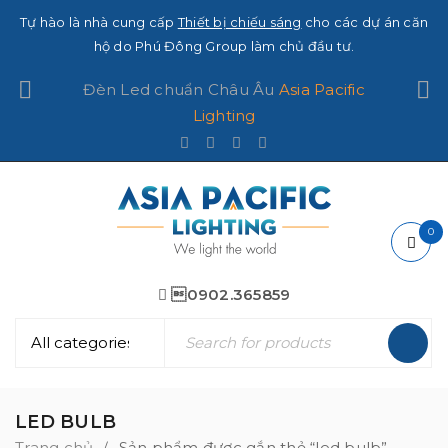
Tự hào là nhà cung cấp
Thiết bị chiếu sáng
cho các dự án căn
hộ do Phú Đông Group làm chủ đầu tư.
Đèn Led chuẩn Châu Âu
Asia Pacific
Lighting
0
0902.365859
LED BULB
Trang chủ
Sản phẩm được gắn thẻ “led bulb”