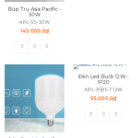
Búp Trụ Asia Pacific -
30W
APL-SS-30W
145.000,0
₫
Đèn Led Bulb 12W -
IP20
APL-BS-T12W
55.000,0
₫