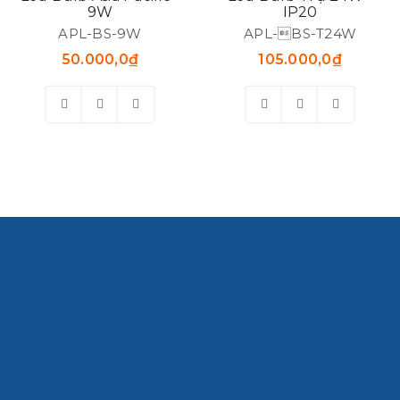
9W
IP20
APL-BS-9W
APL-BS-T24W
50.000,0
₫
105.000,0
₫