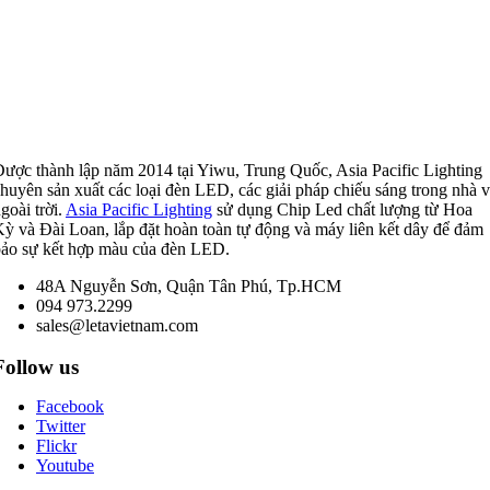
ược thành lập năm 2014 tại Yiwu, Trung Quốc, Asia Pacific Lighting
huyên sản xuất các loại đèn LED, các giải pháp chiếu sáng trong nhà 
goài trời.
Asia Pacific Lighting
sử dụng Chip Led chất lượng từ Hoa
ỳ và Đài Loan, lắp đặt hoàn toàn tự động và máy liên kết dây để đảm
ảo sự kết hợp màu của đèn LED.
48A Nguyễn Sơn, Quận Tân Phú, Tp.HCM
094 973.2299
sales@letavietnam.com
Follow us
Facebook
Twitter
Flickr
Youtube