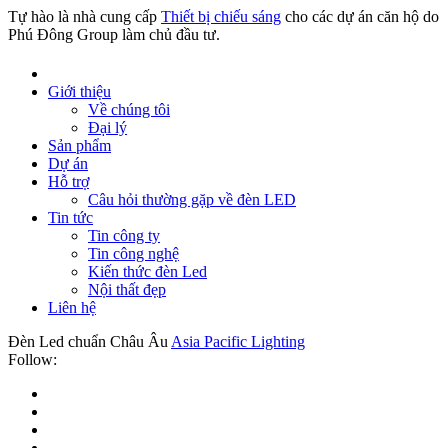
Tự hào là nhà cung cấp
Thiết bị chiếu sáng
cho các dự án căn hộ do
Phú Đông Group làm chủ đầu tư.
Giới thiệu
Về chúng tôi
Đại lý
Sản phẩm
Dự án
Hỗ trợ
Câu hỏi thường gặp về đèn LED
Tin tức
Tin công ty
Tin công nghệ
Kiến thức đèn Led
Nội thất đẹp
Liên hệ
Đèn Led chuẩn Châu Âu
Asia Pacific Lighting
Follow: