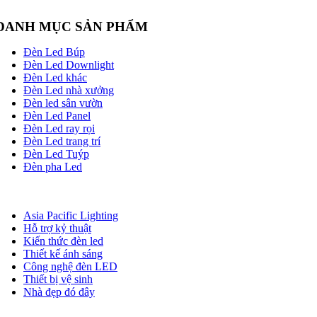
DANH MỤC SẢN PHẨM
Đèn Led Búp
Đèn Led Downlight
Đèn Led khác
Đèn Led nhà xưởng
Đèn led sân vườn
Đèn Led Panel
Đèn Led ray rọi
Đèn Led trang trí
Đèn Led Tuýp
Đèn pha Led
Asia Pacific Lighting
Hỗ trợ kỷ thuật
Kiến thức đèn led
Thiết kế ánh sáng
Công nghệ đèn LED
Thiết bị vệ sinh
Nhà đẹp đó đây