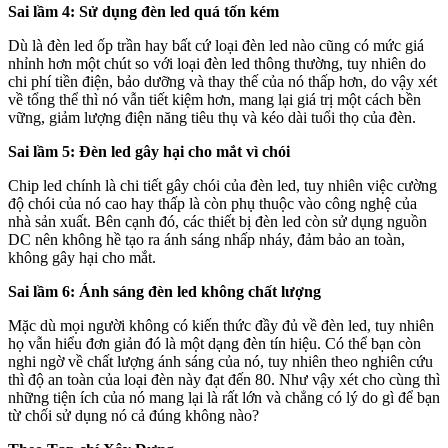
Sai lầm 4: Sử dụng đèn led quá tốn kém
Dù là đèn led ốp trần hay bất cứ loại đèn led nào cũng có mức giá
nhỉnh hơn một chút so với loại đèn led thông thường, tuy nhiên do
chi phí tiền điện, bảo dưỡng và thay thế của nó thấp hơn, do vậy xét
về tổng thể thì nó vẫn tiết kiệm hơn, mang lại giá trị một cách bền
vững, giảm lượng điện năng tiêu thụ và kéo dài tuổi thọ của đèn.
Sai lầm 5: Đèn led gây hại cho mắt vì chói
Chip led chính là chi tiết gây chói của đèn led, tuy nhiên việc cường
độ chói của nó cao hay thấp là còn phụ thuộc vào công nghệ của
nhà sản xuất. Bên cạnh đó, các thiết bị đèn led còn sử dụng nguồn
DC nên không hề tạo ra ánh sáng nhấp nháy, đảm bảo an toàn,
không gây hại cho mắt.
Sai lầm 6: Ánh sáng đèn led không chất lượng
Mặc dù mọi người không có kiến thức đầy đủ về đèn led, tuy nhiên
họ vẫn hiểu đơn giản đó là một dạng đèn tín hiệu. Có thể bạn còn
nghi ngờ về chất lượng ánh sáng của nó, tuy nhiên theo nghiên cứu
thì độ an toàn của loại đèn này đạt đến 80. Như vậy xét cho cùng thì
những tiện ích của nó mang lại là rất lớn và chẳng có lý do gì để bạn
từ chối sử dụng nó cả đúng không nào?