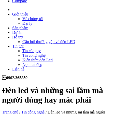
Compare
Giới thiệu
Về chúng tôi
Đại lý
Sản phẩm
Dự án
Hỗ trợ
Câu hỏi thường gặp về đèn LED
Tin tức
Tin công ty
Tin công nghệ
Kiến thức đèn Led
Nội thất đẹp
Liên hệ
0902.365859
Đèn led và những sai lầm mà
người dùng hay mắc phải
Trang chủ
/
Tin công nghệ
/
Đèn led và những sai lầm mà người