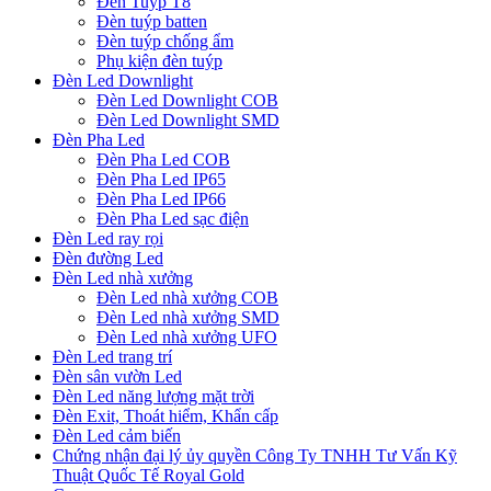
Đèn Tuýp T8
Đèn tuýp batten
Đèn tuýp chống ẩm
Phụ kiện đèn tuýp
Đèn Led Downlight
Đèn Led Downlight COB
Đèn Led Downlight SMD
Đèn Pha Led
Đèn Pha Led COB
Đèn Pha Led IP65
Đèn Pha Led IP66
Đèn Pha Led sạc điện
Đèn Led ray rọi
Đèn đường Led
Đèn Led nhà xưởng
Đèn Led nhà xưởng COB
Đèn Led nhà xưởng SMD
Đèn Led nhà xưởng UFO
Đèn Led trang trí
Đèn sân vườn Led
Đèn Led năng lượng mặt trời
Đèn Exit, Thoát hiểm, Khẩn cấp
Đèn Led cảm biến
Chứng nhận đại lý ủy quyền Công Ty TNHH Tư Vấn Kỹ
Thuật Quốc Tế Royal Gold