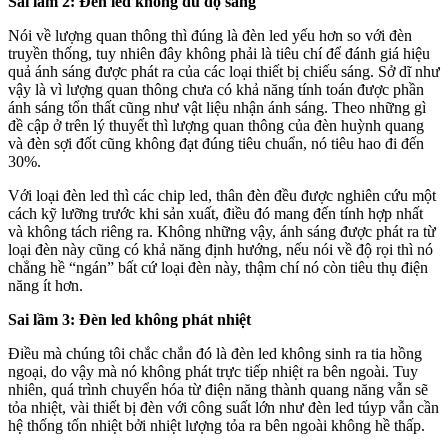
Sai lầm 2: Đèn led không đủ độ sáng
Nói về lượng quan thông thì đúng là đèn led yếu hơn so với đèn
truyền thống, tuy nhiên đây không phải là tiêu chí để đánh giá hiệu
quả ánh sáng được phát ra của các loại thiết bị chiếu sáng. Sở dĩ như
vậy là vì lượng quan thông chưa có khả năng tính toán được phần
ánh sáng tổn thất cũng như vật liệu nhận ánh sáng. Theo những gì
đề cập ở trên lý thuyết thì lượng quan thông của đèn huỳnh quang
và đèn sợi đốt cũng không đạt đúng tiêu chuẩn, nó tiêu hao đi đến
30%.
Với loại đèn led thì các chip led, thân đèn đều được nghiên cứu một
cách kỹ lưỡng trước khi sản xuất, điều đó mang đến tính hợp nhất
và không tách riêng ra. Không những vậy, ánh sáng được phát ra từ
loại đèn này cũng có khả năng định hướng, nếu nói về độ rọi thì nó
chẳng hề “ngán” bất cứ loại đèn này, thậm chí nó còn tiêu thụ điện
năng ít hơn.
Sai lầm 3: Đèn led không phát nhiệt
Điều mà chúng tôi chắc chắn đó là đèn led không sinh ra tia hồng
ngoại, do vậy mà nó không phát trực tiếp nhiệt ra bên ngoài. Tuy
nhiên, quá trình chuyển hóa từ điện năng thành quang năng vẫn sẽ
tỏa nhiệt, vài thiết bị đèn với công suất lớn như đèn led túyp vẫn cần
hệ thống tốn nhiệt bởi nhiệt lượng tỏa ra bên ngoài không hề thấp.