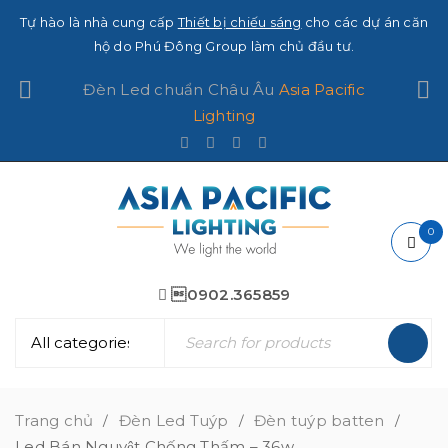
Tự hào là nhà cung cấp
Thiết bị chiếu sáng
cho các dự án căn
hộ do Phú Đông Group làm chủ đầu tư.
Đèn Led chuẩn Châu Âu
Asia Pacific
Lighting
0
0902.365859
Trang chủ
Đèn Led Tuýp
Đèn tuýp batten
/
/
/
Led Bán Nguyệt Chống Thấm – 36w