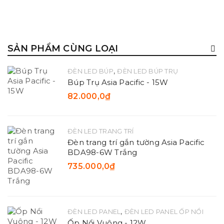
SẢN PHẨM CÙNG LOẠI
,
ĐÈN LED BÚP
ĐÈN LED BÚP TRỤ
Búp Trụ Asia Pacific - 15W
82.000,0
₫
ĐÈN LED TRANG TRÍ
Đèn trang trí gắn tường Asia Pacific
BDA98-6W Trắng
735.000,0
₫
,
ĐÈN LED PANEL
ĐÈN LED PANEL ỐP NỔI
Ốp Nổi Vuông - 12W