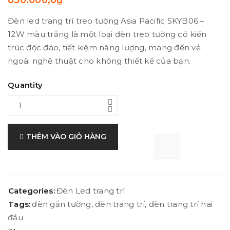
850.000,0
₫
Đèn led trang trí treo tường Asia Pacific SKYB06 –
12W màu trắng là một loại đèn treo tường có kiến
trúc độc đáo, tiết kiệm năng lượng, mang đến vẻ
ngoài nghệ thuật cho không thiết kế của bạn.
Quantity
THÊM VÀO GIỎ HÀNG

			<i class="fa fa-retweet"></i><span class="ts-tooltip button-tooltip">Compare</span>		
Categories:
Đèn Led trang trí
Tags:
đèn gắn tường
,
đèn trang trí
,
đèn trang trí hai
đầu