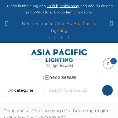
Tự hào là nhà cung cấp
Thiết bị chiếu sáng
cho các dự án căn
hộ do Phú Đông Group làm chủ đầu tư.
Đèn Led chuẩn Châu Âu
Asia Pacific
Lighting
0
0902.365859
Trang chủ
Đèn Led trang trí
Đèn trang trí gắn
/
/
tường Asia Pacific SKYA07-6W