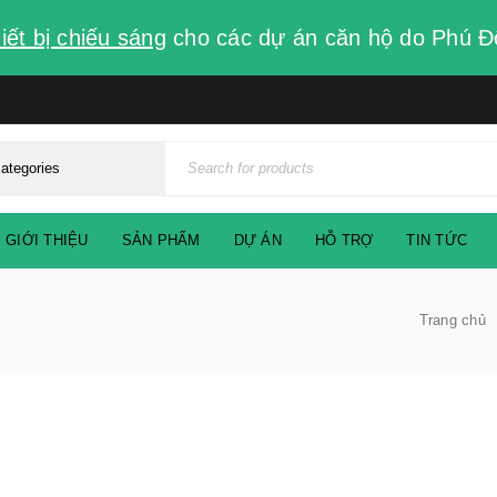
iết bị chiếu sáng
cho các dự án căn hộ do Phú Đ
GIỚI THIỆU
SẢN PHẨM
DỰ ÁN
HỖ TRỢ
TIN TỨC
Trang chủ