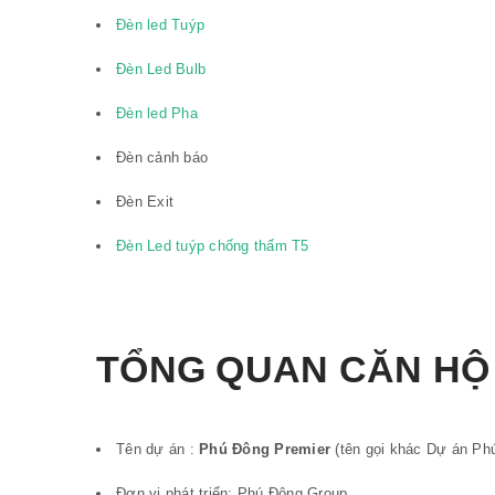
Đèn led Tuýp
Đèn Led Bulb
Đèn led Pha
Đèn cảnh báo
Đèn Exit
Đèn Led tuýp chống thấm T5
TỔNG QUAN CĂN HỘ
Tên dự án :
Phú Đông Premier
(tên gọi khác Dự án Phú
Đơn vị phát triển: Phú Đông Group