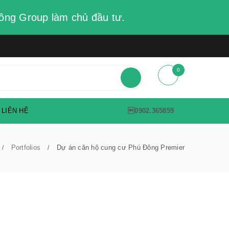
ông Group làm chủ đầu tư.
0
LIÊN HỆ
0902.365859
Portfolios
Dự án căn hộ cung cư Phú Đông Premier
/
/
Dự án